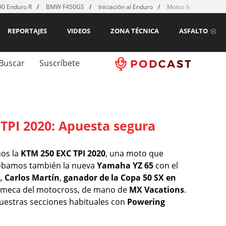
0 Enduro R
BMW F450GS
Iniciación al Enduro
Motos MX para emp
REPORTAJES
VIDEOS
ZONA TÉCNICA
ASFALTO
Buscar
Suscríbete
TPI 2020: Apuesta segura
os la
KTM 250 EXC TPI 2020
, una moto que
robamos también la nueva
Yamaha YZ 65
con el
A,
Carlos Martín
,
ganador de la Copa 50 SX en
 la meca del motocross, de mano de
MX Vacations
.
uestras secciones habituales con
Powering