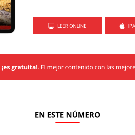
LEER ONLINE
IP
a
¡es gratuita!
. El mejor contenido con las mejore
EN ESTE NÚMERO