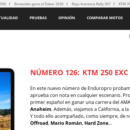
450X
Benavides gana el Dakar 2026
Rieju Aventura Rally 307
KTM 39
TUALIDAD
PRUEBAS
OPINIÓN
COMPARAR MOTOS
NÚMERO 126:
KTM 250 EXC 
En este nuevo número de Enduropro probam
aprueba con nota en cualquier escenario. P
primer español en ganar una carrera del AM
Anaheim
. Además, viajamos a California, a
Y todo ello acompañado, como siempre, de n
Offroad
,
Mario Román
,
Hard Zone
…