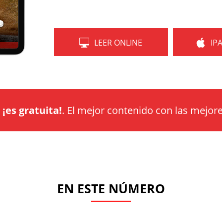
LEER ONLINE
IP
a
¡es gratuita!
. El mejor contenido con las mejore
EN ESTE NÚMERO