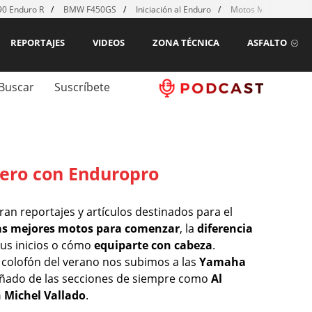
0 Enduro R
BMW F450GS
Iniciación al Enduro
Motos MX para emp
REPORTAJES
VIDEOS
ZONA TÉCNICA
ASFALTO
Buscar
Suscríbete
ero con Enduropro
n reportajes y artículos destinados para el
as mejores motos para comenzar
, la
diferencia
tus inicios o cómo
equiparte con cabeza
.
colofón del verano nos subimos a las
Yamaha
ñado de las secciones de siempre como
Al
 Michel Vallado
.