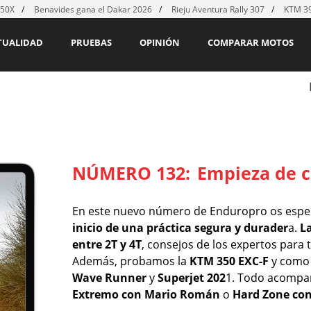
450X
Benavides gana el Dakar 2026
Rieju Aventura Rally 307
KTM 39
TUALIDAD
PRUEBAS
OPINIÓN
COMPARAR MOTOS
NÚMERO 132:
Empieza de c
En este nuevo número de Enduropro os espera
inicio de una práctica segura y durader
a.
L
entre 2T y 4T
, consejos de los expertos para 
Además, probamos la
KTM 350 EXC-F
y como 
Wave Runner
y
Superjet 202
1. Todo acompa
Extremo con Mario Román
o
Hard Zone con