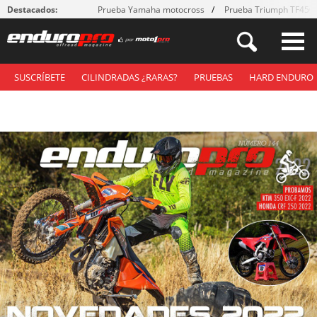
Destacados:
Prueba Yamaha motocross
Prueba Triumph TF450
SUSCRÍBETE
CILINDRADAS ¿RARAS?
PRUEBAS
HARD ENDURO