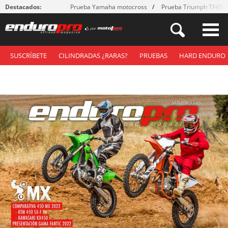
Destacados:
Prueba Yamaha motocross
Prueba Triumph TF450
SUSCRÍBETE
CILINDRADAS ¿RARAS?
PRUEBAS
HARD ENDURO