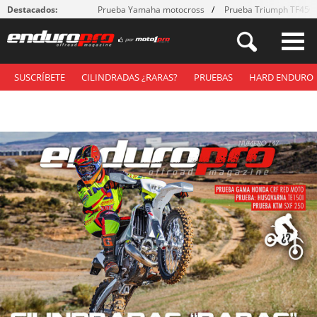
Destacados:
Prueba Yamaha motocross
Prueba Triumph TF450
SUSCRÍBETE
CILINDRADAS ¿RARAS?
PRUEBAS
HARD ENDURO