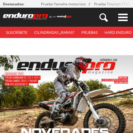
Destacados:
Prueba Yamaha motocross
Prueba Triumph TF450
SUSCRÍBETE
CILINDRADAS ¿RARAS?
PRUEBAS
HARD ENDURO