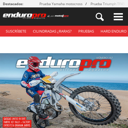
Destacados:
Prueba Yamaha motocross
Prueba Triumph TF450
SUSCRÍBETE
CILINDRADAS ¿RARAS?
PRUEBAS
HARD ENDURO