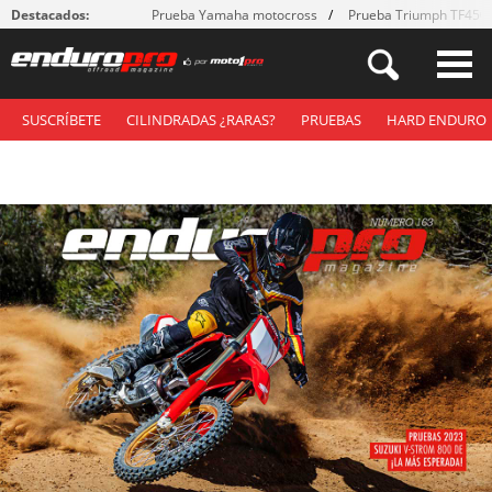
Destacados:
Prueba Yamaha motocross
Prueba Triumph TF450
SUSCRÍBETE
CILINDRADAS ¿RARAS?
PRUEBAS
HARD ENDURO