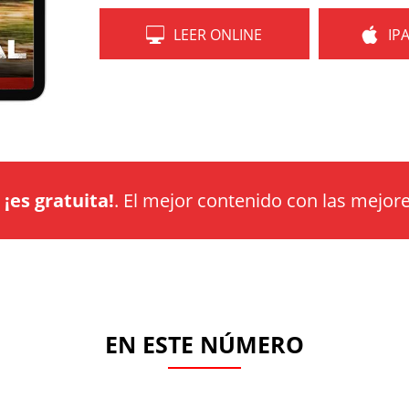
LEER ONLINE
IP
a
¡es gratuita!
. El mejor contenido con las mejore
EN ESTE NÚMERO