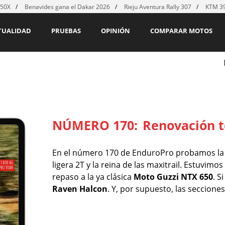
450X
Benavides gana el Dakar 2026
Rieju Aventura Rally 307
KTM 39
TUALIDAD
PRUEBAS
OPINIÓN
COMPARAR MOTOS
NÚMERO 170:
Renovación t
En el número 170 de EnduroPro probamos l
ligera 2T y la reina de las maxitrail. Estuvimos
repaso a la ya clásica
Moto Guzzi NTX 650
. S
Raven Halcon
. Y, por supuesto, las seccione