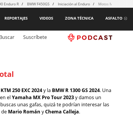
0 Enduro R
BMW F450GS
Iniciación al Enduro
Motos MX para emp
REPORTAJES
VIDEOS
ZONA TÉCNICA
ASFALTO
Buscar
Suscríbete
otal
a
KTM 250 EXC 2024
y la
BMW R 1300 GS 2024
. Una
 en el
Yamaha MX Pro Tour 2023
y damos un
i buscas unas gafas, quizá te podrían interesar las
s de
Mario Román
y
Chema Calleja
.