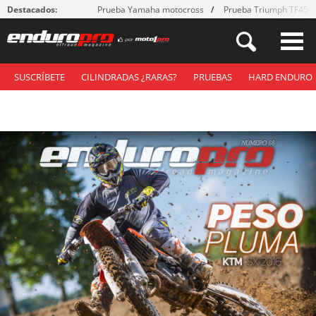
Destacados:
Prueba Yamaha motocross
Prueba Triumph TF450
SUSCRÍBETE
CILINDRADAS ¿RARAS?
PRUEBAS
HARD ENDURO