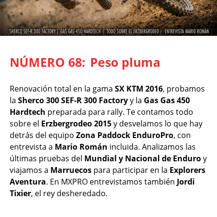
NÚMERO 68:
Peso pluma
Renovación total en la gama
SX KTM 2016
, probamos
la
Sherco 300 SEF-R 300 Factory
y la
Gas Gas 450
Hardtech
preparada para rally. Te contamos todo
sobre el
Erzbergrodeo 2015
y desvelamos lo que hay
detrás del equipo
Zona Paddock EnduroPro
, con
entrevista a
Mario Román
incluida. Analizamos las
últimas pruebas del
Mundial y Nacional de Enduro
y
viajamos a
Marruecos
para participar en la
Explorers
Aventura
. En MXPRO entrevistamos también
Jordi
Tixier
, el rey desheredado.