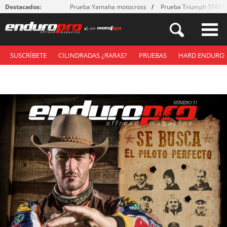
Destacados:
Prueba Yamaha motocross
Prueba Triumph TF450
SUSCRÍBETE
CILINDRADAS ¿RARAS?
PRUEBAS
HARD ENDURO