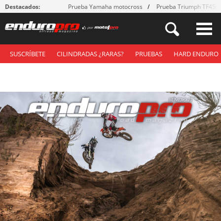
Destacados:
Prueba Yamaha motocross
Prueba Triumph TF450
SUSCRÍBETE
CILINDRADAS ¿RARAS?
PRUEBAS
HARD ENDURO