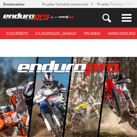
Destacados:
Prueba Yamaha motocross
Prueba Triumph TF450
SUSCRÍBETE
CILINDRADAS ¿RARAS?
PRUEBAS
HARD ENDURO