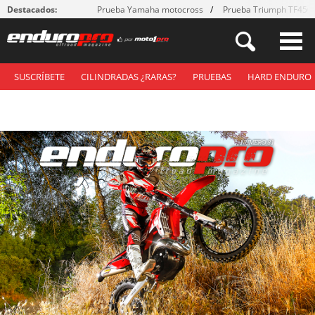
Destacados:
Prueba Yamaha motocross
Prueba Triumph TF450
SUSCRÍBETE
CILINDRADAS ¿RARAS?
PRUEBAS
HARD ENDURO