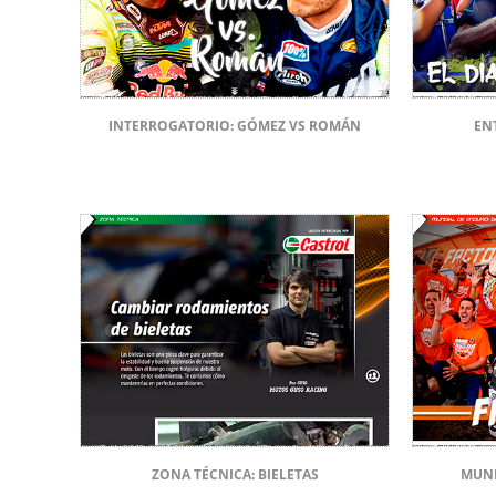
INTERROGATORIO: GÓMEZ VS ROMÁN
ENT
ZONA TÉCNICA: BIELETAS
MUND