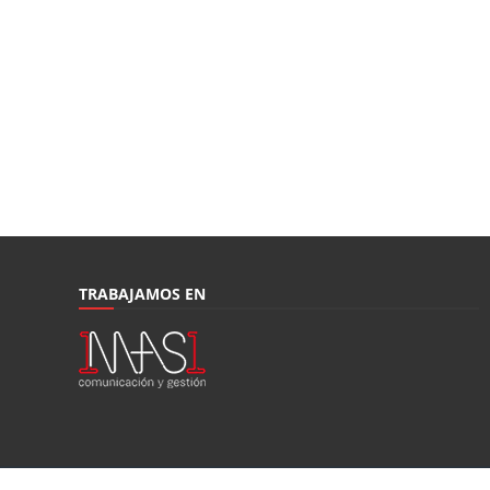
TRABAJAMOS EN
© Moto1Pro Magazine |
Publica:
1mas1 Comunicación y Gestión
|