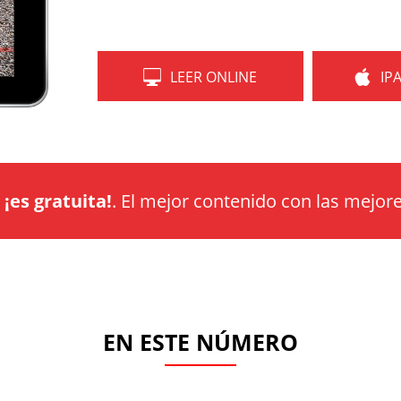
LEER ONLINE
IP
a
¡es gratuita!
. El mejor contenido con las mejore
EN ESTE NÚMERO