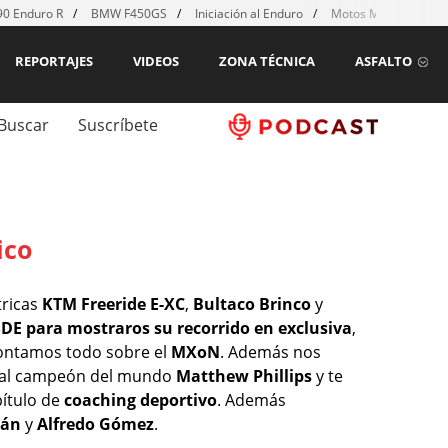
0 Enduro R
BMW F450GS
Iniciación al Enduro
Motos MX para emp
REPORTAJES
VIDEOS
ZONA TÉCNICA
ASFALTO
Buscar
Suscríbete
ico
tricas
KTM Freeride E-XC
,
Bultaco Brinco
y
SDE para mostraros su recorrido en exclusiva
,
ontamos todo sobre el
MXoN
. Además nos
s al campeón del mundo
Matthew Phillips
y te
ítulo de
coaching deportivo
. Además
mán
y
Alfredo Gómez
.