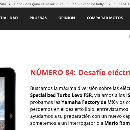
450X
Benavides gana el Dakar 2026
Rieju Aventura Rally 307
KTM 39
TUALIDAD
PRUEBAS
OPINIÓN
COMPARAR MOTOS
NÚMERO 84:
Desafío eléctr
Buscamos la máxima diversión sobre las eléc
Specialized Turbo Levo FSR
, viajamos a los
I
probamos las
Yamaha Factory de MX
y os c
perdemos en el desierto libio, entrevistamo
ayudamos a tu preparación con un nuevo cap
sometemos a un interrogatorio a
Mario Ro