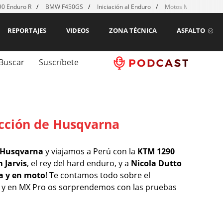
0 Enduro R
BMW F450GS
Iniciación al Enduro
Motos MX para emp
REPORTAJES
VIDEOS
ZONA TÉCNICA
ASFALTO
Buscar
Suscríbete
acción de Husqvarna
e Husqvarna
y viajamos a Perú con la
KTM 1290
 Jarvis
, el rey del hard enduro, y a
Nicola Dutto
a y en moto
! Te contamos todo sobre el
y en MX Pro os sorprendemos con las pruebas