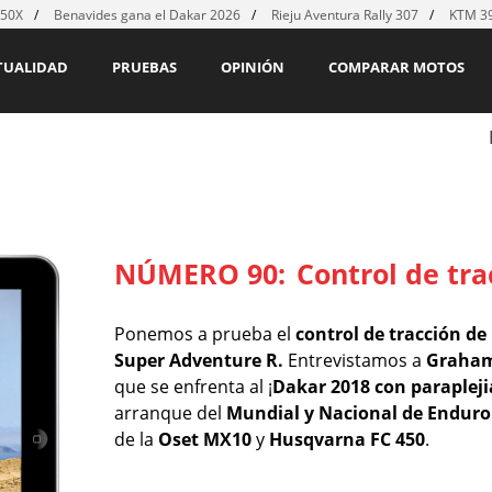
450X
Benavides gana el Dakar 2026
Rieju Aventura Rally 307
KTM 39
TUALIDAD
PRUEBAS
OPINIÓN
COMPARAR MOTOS
NÚMERO 90:
Control de tr
Ponemos a prueba el
control de tracción d
Super Adventure R.
Entrevistamos a
Graham
que se enfrenta al ¡
Dakar 2018 con parapleji
arranque del
Mundial y Nacional de Enduro
de la
Oset MX10
y
Husqvarna FC 450
.