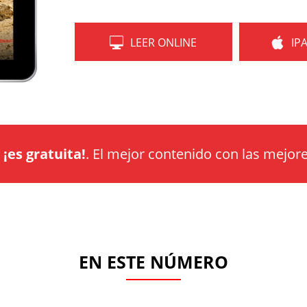
LEER ONLINE
IP
a
¡es gratuita!
. El mejor contenido con las mejore
EN ESTE NÚMERO