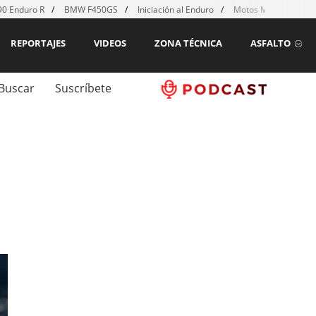
0 Enduro R
BMW F450GS
Iniciación al Enduro
Motos MX para emp
REPORTAJES
VIDEOS
ZONA TÉCNICA
ASFALTO
Buscar
Suscríbete