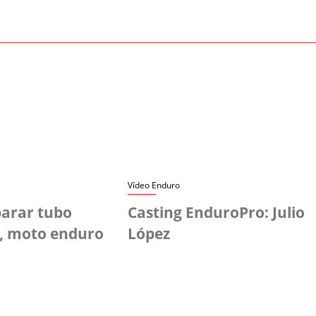
Vídeo Enduro
arar tubo
Casting EnduroPro: Julio
t, moto enduro
López