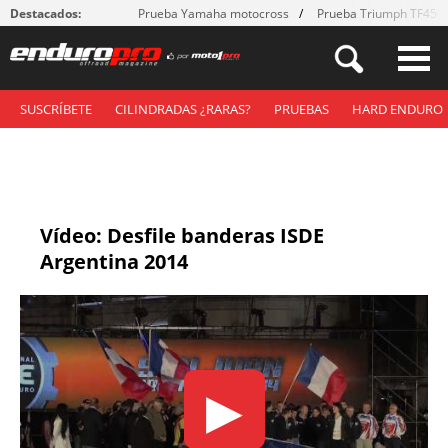
Destacados:
Prueba Yamaha motocross
Prueba Triumph TF450
SUSCRÍBETE
CILINDRADAS ¿RARAS?
PRUEBAS
HARD ENDURO
Vídeo: Desfile banderas ISDE
Argentina 2014
▶