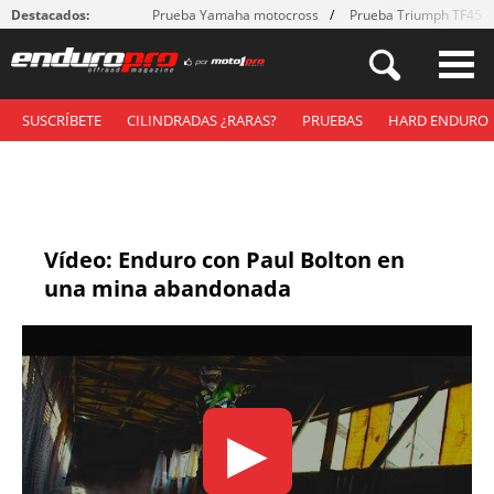
Destacados:
Prueba Yamaha motocross
Prueba Triumph TF450
SUSCRÍBETE
CILINDRADAS ¿RARAS?
PRUEBAS
HARD ENDURO
Vídeo: Enduro con Paul Bolton en
una mina abandonada
▶