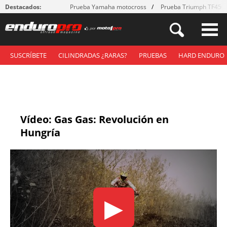
Destacados:
Prueba Yamaha motocross
Prueba Triumph TF450
SUSCRÍBETE
CILINDRADAS ¿RARAS?
PRUEBAS
HARD ENDURO
Vídeo: Gas Gas: Revolución en
Hungría
▶