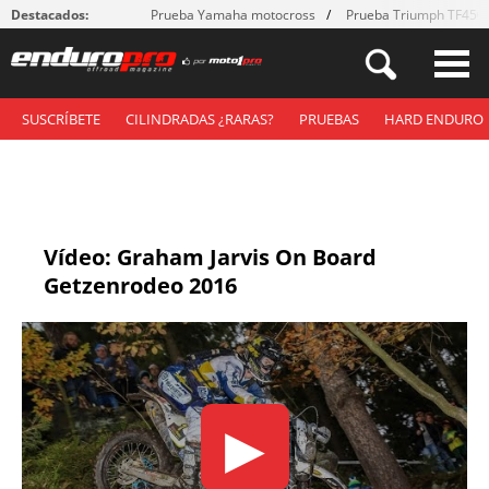
Destacados:
Prueba Yamaha motocross
Prueba Triumph TF450
SUSCRÍBETE
CILINDRADAS ¿RARAS?
PRUEBAS
HARD ENDURO
Vídeo: Graham Jarvis On Board
Getzenrodeo 2016
▶