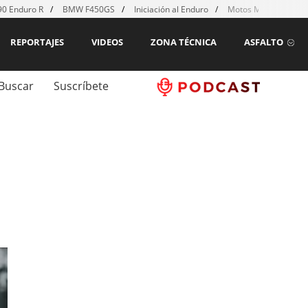
0 Enduro R
BMW F450GS
Iniciación al Enduro
Motos MX para emp
REPORTAJES
VIDEOS
ZONA TÉCNICA
ASFALTO
Buscar
Suscríbete