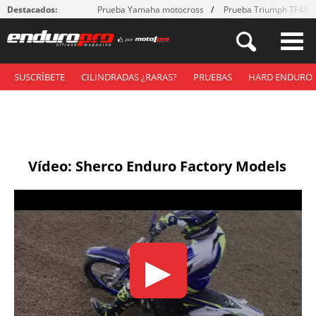
Destacados:
Prueba Yamaha motocross
Prueba Triumph TF450
SUSCRÍBETE
CILINDRADAS ¿RARAS?
PRUEBAS
HARD ENDURO
Vídeo: Sherco Enduro Factory Models
▶