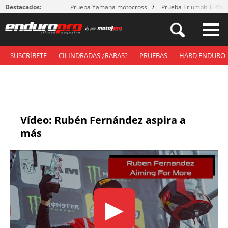
Destacados:
Prueba Yamaha motocross
Prueba Triumph TF450
SUSCRÍBETE
CILINDRADAS ¿RARAS?
PRUEBAS
HARD ENDURO
Vídeo: Rubén Fernández aspira a
más
▶