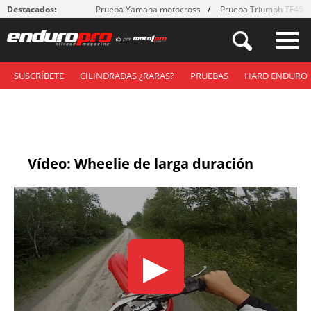
Destacados:
Prueba Yamaha motocross
Prueba Triumph TF450
SUSCRÍBETE
CILINDRADAS ¿RARAS?
PRUEBAS
HARD ENDURO
Vídeo: Wheelie de larga duración
▶