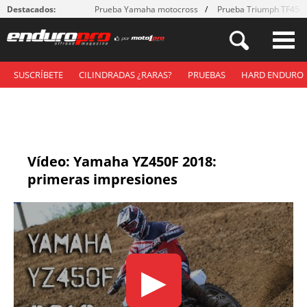
Destacados:
Prueba Yamaha motocross
Prueba Triumph TF450
SUSCRÍBETE
CILINDRADAS ¿RARAS?
PRUEBAS
HARD ENDURO
Vídeo: Yamaha YZ450F 2018:
primeras impresiones
▶