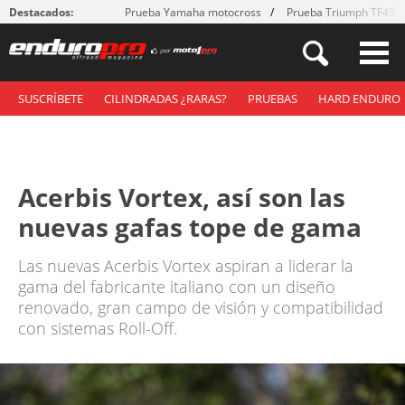
Destacados:
Prueba Yamaha motocross
Prueba Triumph TF450
SUSCRÍBETE
CILINDRADAS ¿RARAS?
PRUEBAS
HARD ENDURO
Acerbis Vortex, así son las
nuevas gafas tope de gama
Las nuevas Acerbis Vortex aspiran a liderar la
gama del fabricante italiano con un diseño
renovado, gran campo de visión y compatibilidad
con sistemas Roll-Off.