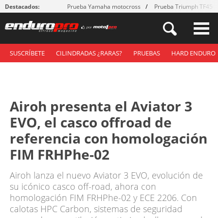
Destacados:
Prueba Yamaha motocross
Prueba Triumph TF450
SUSCRÍBETE
CILINDRADAS ¿RARAS?
PRUEBAS
HARD ENDURO
Airoh presenta el Aviator 3
EVO, el casco offroad de
referencia con homologación
FIM FRHPhe-02
Airoh lanza el nuevo Aviator 3 EVO, evolución de
su icónico casco off-road, ahora con
homologación FIM FRHPhe-02 y ECE 2206. Con
calotas HPC Carbon, sistemas de seguridad