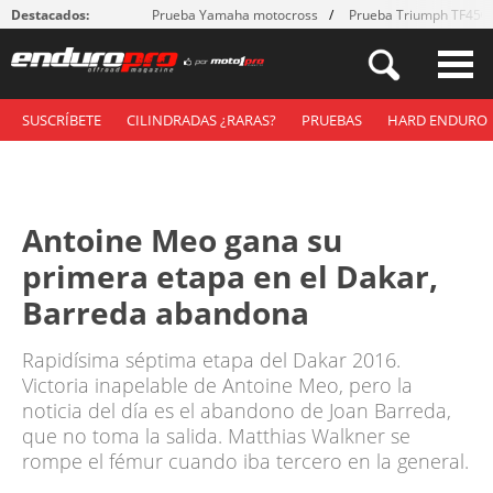
Destacados:
Prueba Yamaha motocross
Prueba Triumph TF450
SUSCRÍBETE
CILINDRADAS ¿RARAS?
PRUEBAS
HARD ENDURO
Antoine Meo gana su
primera etapa en el Dakar,
Barreda abandona
Rapidísima séptima etapa del Dakar 2016.
Victoria inapelable de Antoine Meo, pero la
noticia del día es el abandono de Joan Barreda,
que no toma la salida. Matthias Walkner se
rompe el fémur cuando iba tercero en la general.