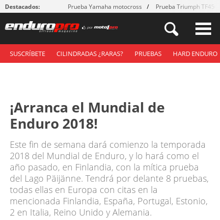
Destacados:
Prueba Yamaha motocross
Prueba Triumph TF450
SUSCRÍBETE
CILINDRADAS ¿RARAS?
PRUEBAS
HARD ENDURO
¡Arranca el Mundial de
Enduro 2018!
Este fin de semana dará comienzo la temporada
2018 del Mundial de Enduro, y lo hará como el
año pasado, en Finlandia, con la mítica prueba
del Lago Päijänne. Tendrá por delante 8 pruebas,
todas ellas en Europa con citas en la
mencionada Finlandia, España, Portugal, Estonio,
2 en Italia, Reino Unido y Alemania.