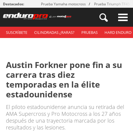
Destacados:
Prueba Yamaha motocross
Prueba Triumph TF450
SUSCRÍBETE
CILINDRADAS ¿RARAS?
PRUEBAS
HARD ENDURO
Austin Forkner pone fin a su
carrera tras diez
temporadas en la élite
estadounidense
El piloto estadounidense anuncia su retirada del
AMA Supercross y Pro Motocross a los 27 años
después de una trayectoria marcada por los
resultados y las lesiones.