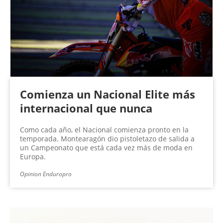
n
a
s
Comienza un Nacional Elite más
internacional que nunca
Como cada año, el Nacional comienza pronto en la
temporada. Montearagón dio pistoletazo de salida a
un Campeonato que está cada vez más de moda en
Europa.
Opinion Enduropro