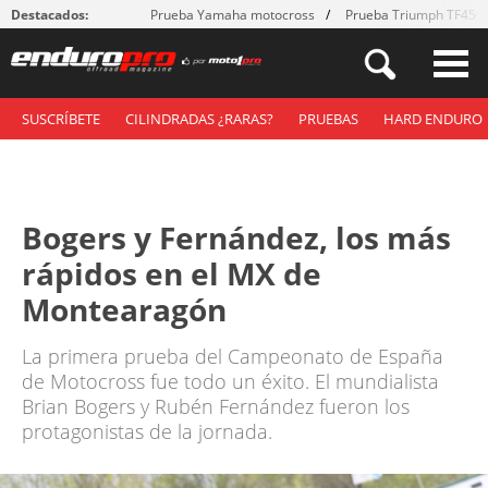
Destacados:
Prueba Yamaha motocross
Prueba Triumph TF450
SUSCRÍBETE
CILINDRADAS ¿RARAS?
PRUEBAS
HARD ENDURO
Bogers y Fernández, los más
rápidos en el MX de
Montearagón
La primera prueba del Campeonato de España
de Motocross fue todo un éxito. El mundialista
Brian Bogers y Rubén Fernández fueron los
protagonistas de la jornada.