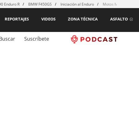
0 Enduro R
BMW F450GS
Iniciación al Enduro
Motos MX para emp
REPORTAJES
VIDEOS
ZONA TÉCNICA
ASFALTO
Buscar
Suscríbete