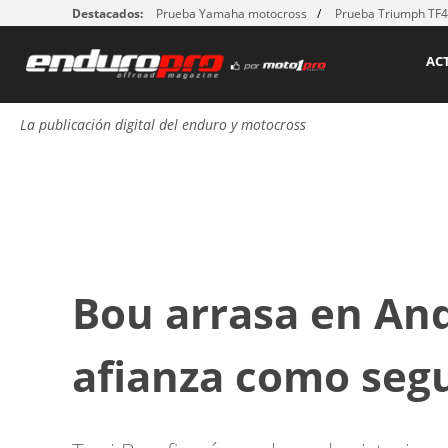
Destacados:
Prueba Yamaha motocross
Prueba Triumph TF
AC
La publicación digital del enduro y motocross
Bou arrasa en And
afianza como seg