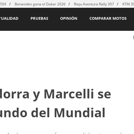
450X
Benavides gana el Dakar 2026
Rieju Aventura Rally 307
KTM 39
TUALIDAD
PRUEBAS
OPINIÓN
COMPARAR MOTOS
orra y Marcelli se
undo del Mundial