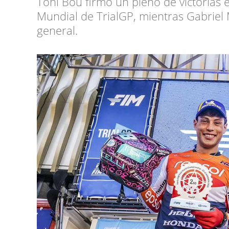
Toni Bou firmó un pleno de victorias 
Mundial de TrialGP, mientras Gabriel 
general.