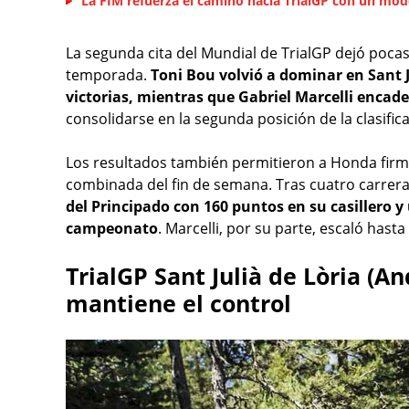
La FIM refuerza el camino hacia TrialGP con un mod
La segunda cita del Mundial de TrialGP dejó poca
temporada.
Toni Bou volvió a dominar en Sant J
victorias, mientras que Gabriel Marcelli enca
consolidarse en la segunda posición de la clasific
Los resultados también permitieron a Honda firma
combinada del fin de semana. Tras cuatro carrer
del Principado con 160 puntos en su casillero y
campeonato
. Marcelli, por su parte, escaló hast
TrialGP Sant Julià de Lòria (A
mantiene el control