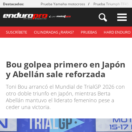
Destacados:
Prueba Yamaha motocross
Prueba Triumph TF450
SUSCRÍBETE
CILINDRADAS ¿RARAS?
PRUEBAS
HARD ENDURO
Bou golpea primero en Japón
y Abellán sale reforzada
Toni Bou arrancó el Mundial de TrialGP 2026 con
otro doble triunfo en Japón, mientras Berta
Abellán mantuvo el liderato femenino pese a
ceder una victoria.