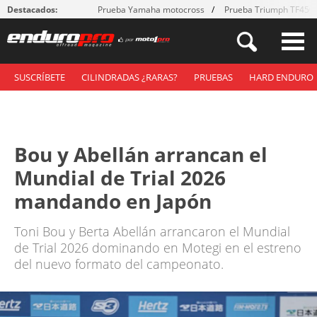
Destacados:
Prueba Yamaha motocross
Prueba Triumph TF450
SUSCRÍBETE
CILINDRADAS ¿RARAS?
PRUEBAS
HARD ENDURO
Bou y Abellán arrancan el
Mundial de Trial 2026
mandando en Japón
Toni Bou y Berta Abellán arrancaron el Mundial
de Trial 2026 dominando en Motegi en el estreno
del nuevo formato del campeonato.