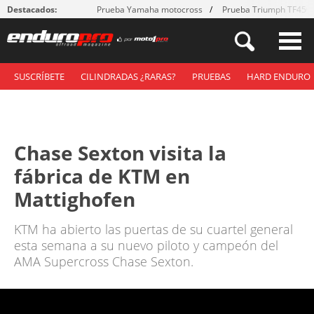
Destacados:
Prueba Yamaha motocross
Prueba Triumph TF450
SUSCRÍBETE
CILINDRADAS ¿RARAS?
PRUEBAS
HARD ENDURO
Chase Sexton visita la
fábrica de KTM en
Mattighofen
KTM ha abierto las puertas de su cuartel general
esta semana a su nuevo piloto y campeón del
AMA Supercross Chase Sexton.