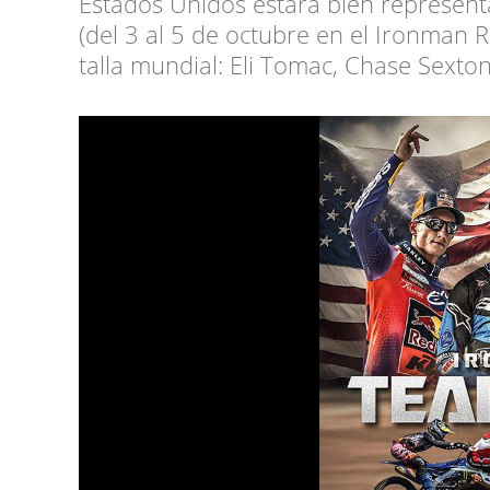
Estados Unidos estará bien represen
(del 3 al 5 de octubre en el Ironman R
talla mundial: Eli Tomac, Chase Sext