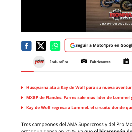
Seguir a Moto1pro en Goog
EnduroPro
Fabricantes
Husqvarna ata a Kay de Wolf para su nueva aventu
MXGP de Flandes: Farrés sale más líder de Lommel 
Kay de Wolf regresa a Lommel, el circuito donde qu
Tres campeones del AMA Supercross y del Pro Mo
estadounidense en 2025, ya que
el bicampeón de