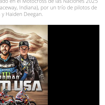
tado en el Motocross de las Naciones 2025
aceway, Indiana), por un trío de pilotos de
on y Haiden Deegan.