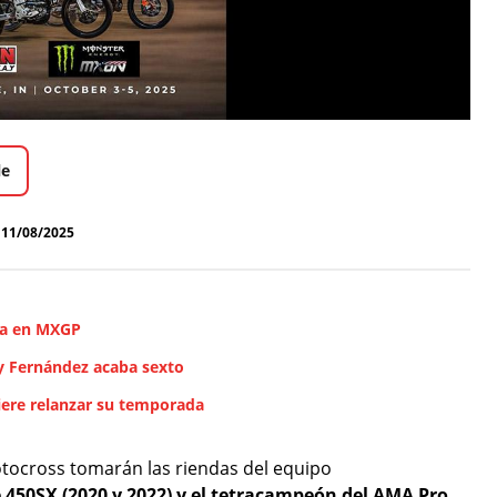
le
11/08/2025
ra en MXGP
y Fernández acaba sexto
iere relanzar su temporada
tocross tomarán las riendas del equipo
 450SX (2020 y 2022) y el tetracampeón del AMA Pro