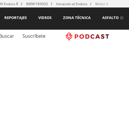
0 Enduro R
BMW F450GS
Iniciación al Enduro
Motos MX para emp
REPORTAJES
VIDEOS
ZONA TÉCNICA
ASFALTO
Buscar
Suscríbete