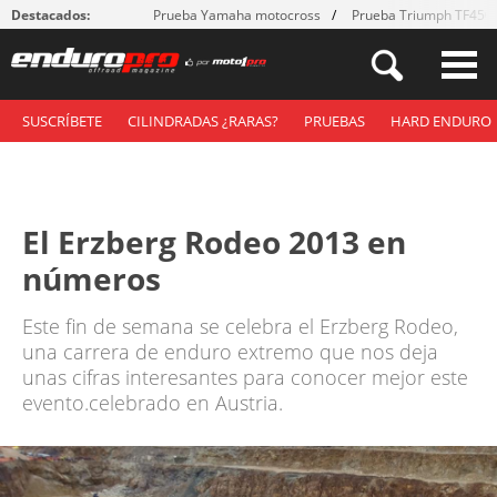
Destacados:
Prueba Yamaha motocross
Prueba Triumph TF450
SUSCRÍBETE
CILINDRADAS ¿RARAS?
PRUEBAS
HARD ENDURO
El Erzberg Rodeo 2013 en
números
Este fin de semana se celebra el Erzberg Rodeo,
una carrera de enduro extremo que nos deja
unas cifras interesantes para conocer mejor este
evento.celebrado en Austria.