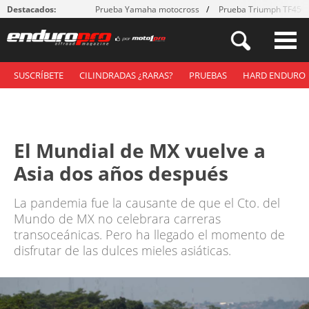
Destacados:
Prueba Yamaha motocross
Prueba Triumph TF450
SUSCRÍBETE
CILINDRADAS ¿RARAS?
PRUEBAS
HARD ENDURO
El Mundial de MX vuelve a
Asia dos años después
La pandemia fue la causante de que el Cto. del
Mundo de MX no celebrara carreras
transoceánicas. Pero ha llegado el momento de
disfrutar de las dulces mieles asiáticas.