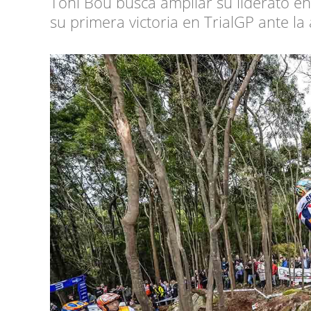
Toni Bou busca ampliar su liderato en
su primera victoria en TrialGP ante la 