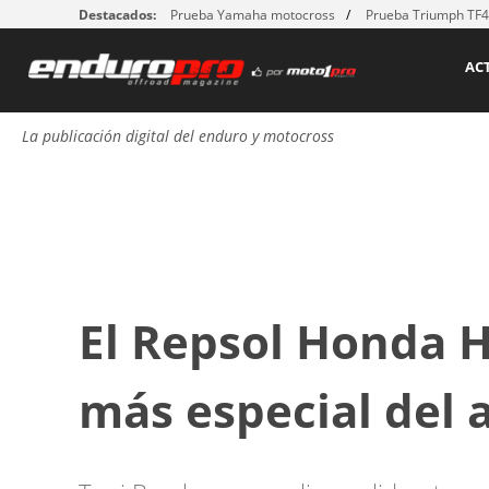
Destacados:
Prueba Yamaha motocross
Prueba Triumph TF
AC
La publicación digital del enduro y motocross
El Repsol Honda H
más especial del a