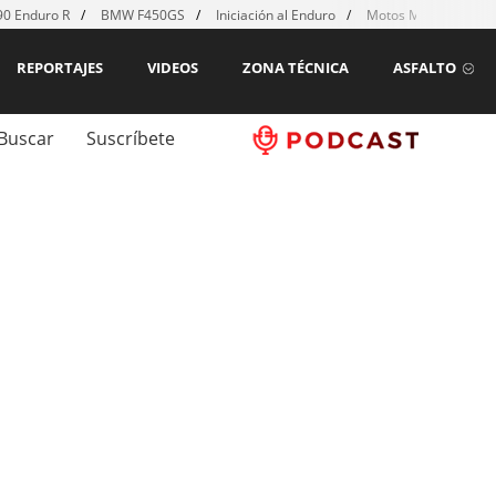
0 Enduro R
BMW F450GS
Iniciación al Enduro
Motos MX para emp
REPORTAJES
VIDEOS
ZONA TÉCNICA
ASFALTO
Buscar
Suscríbete