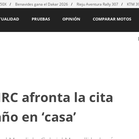
450X
Benavides gana el Dakar 2026
Rieju Aventura Rally 307
KTM 39
TUALIDAD
PRUEBAS
OPINIÓN
COMPARAR MOTOS
RC afronta la cita
ño en ‘casa’