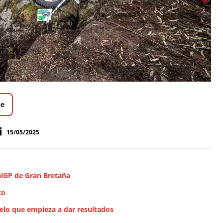
le
15/05/2025
ialGP de Gran Bretaña
to
elo que empieza a dar resultados