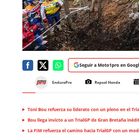
Seguir a Moto1pro en Goog
EnduroPro
Repsol Honda
Toni Bou refuerza su liderato con un pleno en el Tr
Bou llega invicto a un TrialGP de Gran Bretaña inédi
La FIM refuerza el camino hacia TrialGP con un mod