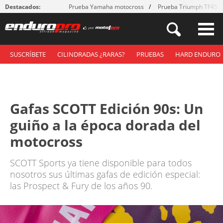
Destacados:
Prueba Yamaha motocross
Prueba Triumph TF450
SUSCRÍBETE
CILINDRADAS ¿RARAS?
PRUEBAS
HARD ENDURO
Gafas SCOTT Edición 90s: Un
guiño a la época dorada del
motocross
SCOTT Sports ya tiene disponible para todos
nosotros sus últimas gafas de edición especial:
las Prospect & Fury de los años 90.