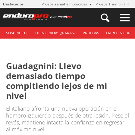
Destacados:
Prueba Yamaha motocross
Prueba Triumph TF450
SUSCRÍBETE
CILINDRADAS ¿RARAS?
PRUEBAS
HARD ENDURO
Guadagnini: Llevo
demasiado tiempo
compitiendo lejos de mi
nivel
El italiano afronta una nueva operación en el
hombro izquierdo después de otra lesión. Pese al
revés, mantiene intacta la confianza en regresar
al máximo nivel.