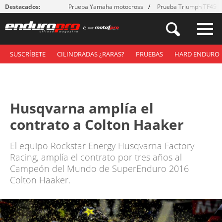
Destacados:
Prueba Yamaha motocross
Prueba Triumph TF450
SUSCRÍBETE
CILINDRADAS ¿RARAS?
PRUEBAS
HARD ENDURO
Husqvarna amplía el
contrato a Colton Haaker
El equipo Rockstar Energy Husqvarna Factory
Racing, amplía el contrato por tres años al
Campeón del Mundo de SuperEnduro 2016
Colton Haaker.