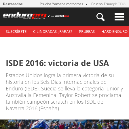
Destacados:
Prueba Yamaha motocross
Prueba Triumph TF450
SUSCRÍBETE
CILINDRADAS ¿RARAS?
PRUEBAS
HARD ENDURO
ISDE 2016: victoria de USA
Estados Unidos logra la primera victoria de su
historia en los Seis Días Internacionales de
Enduro (ISDE). Suecia se lleva la categoría Junior y
Australia la Femenina. Taylor Robert se proclama
también campeón scratch en los ISDE de
Navarra 2016 (España).