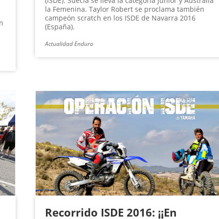
(ISDE). Suecia se lleva la categoría Junior y Australia
la Femenina. Taylor Robert se proclama también
campeón scratch en los ISDE de Navarra 2016
on
(España).
Actualidad Enduro
Recorrido ISDE 2016: ¡¡En