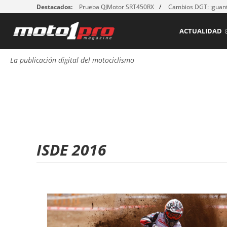
Destacados:
Prueba QJMotor SRT450RX
Cambios DGT: ¡guant
ACTUALIDAD
La publicación digital del motociclismo
ISDE 2016
P
á