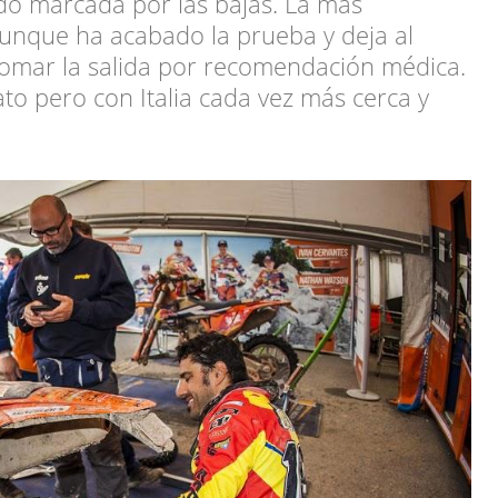
ado marcada por las bajas. La más
aunque ha acabado la prueba y deja al
tomar la salida por recomendación médica.
ato pero con Italia cada vez más cerca y