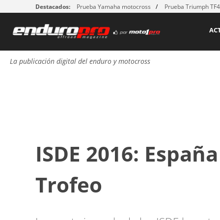
Destacados:
Prueba Yamaha motocross
Prueba Triumph TF
AC
La publicación digital del enduro y motocross
ISDE 2016: España
Trofeo