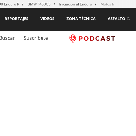
0 Enduro R
BMW F450GS
Iniciación al Enduro
Motos MX para emp
REPORTAJES
VIDEOS
ZONA TÉCNICA
ASFALTO
Buscar
Suscríbete