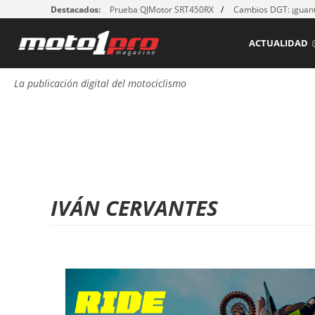
Destacados:
Prueba QJMotor SRT450RX
Cambios DGT: ¡guant
ACTUALIDAD
La publicación digital del motociclismo
IVÁN CERVANTES
P
á