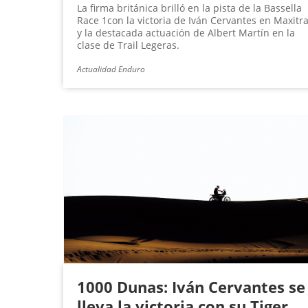
La firma británica brilló en la pista de la Bassella
Race 1con la victoria de Iván Cervantes en Maxitra
y la destacada actuación de Albert Martín en la
clase de Trail Legeras.
Actualidad Enduro
1000 Dunas: Iván Cervantes se
lleva la victoria con su Tiger