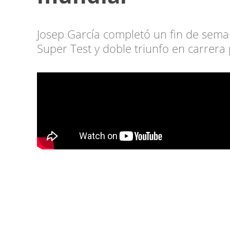
Josep García completó un fin de seman
Super Test y doble triunfo en carrera 