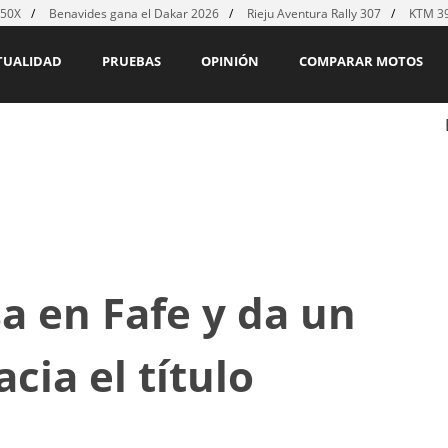
450X
Benavides gana el Dakar 2026
Rieju Aventura Rally 307
KTM 39
TUALIDAD
PRUEBAS
OPINIÓN
COMPARAR MOTOS
sa en Fafe y da un
cia el título