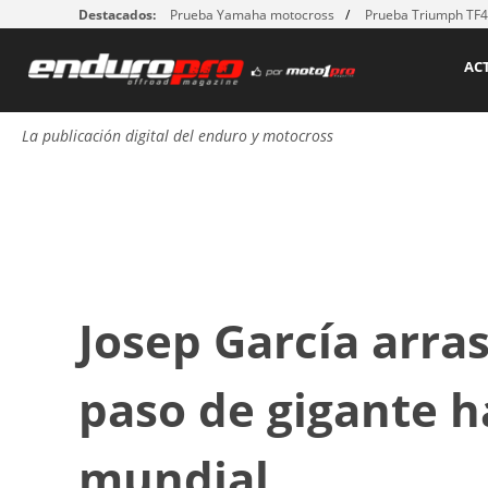
Destacados:
Prueba Yamaha motocross
Prueba Triumph TF
AC
La publicación digital del enduro y motocross
Josep García arra
paso de gigante ha
mundial