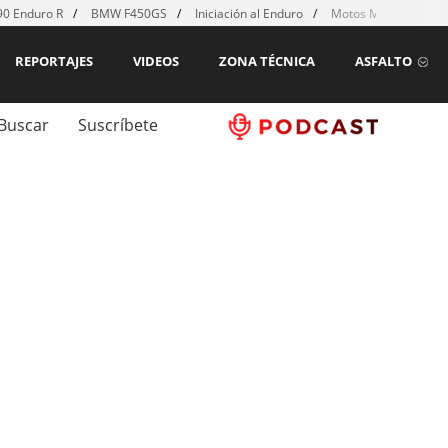
0 Enduro R
BMW F450GS
Iniciación al Enduro
Motos MX para emp
REPORTAJES
VIDEOS
ZONA TÉCNICA
ASFALTO
Buscar
Suscríbete