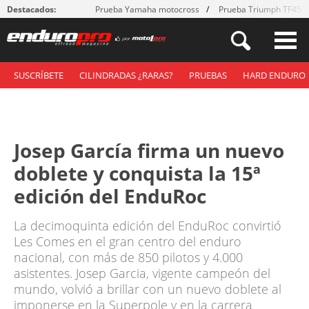
Destacados:
Prueba Yamaha motocross
Prueba Triumph TF450
SUSCRÍBETE
CILINDRADAS ¿RARAS?
PRUEBAS
HARD ENDURO
Josep García firma un nuevo
doblete y conquista la 15ª
edición del EnduRoc
La decimoquinta edición del EnduRoc convirtió
Les Comes en el gran centro del enduro
nacional, con más de 850 pilotos y 4.000
asistentes. Josep Garcia, vigente campeón del
mundo, volvió a brillar con un nuevo doblete al
imponerse en la Superpole y en la carrera